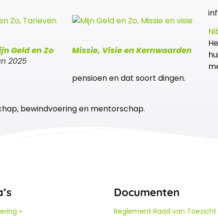
in
Ni
He
jn Geld en Zo
Missie, Visie en Kernwaarden
hu
van 2025
me
pensioen en dat soort dingen.
rschap, bewindvoering en mentorschap.
a’s
Documenten
ering »
Reglement Raad van Toezicht 