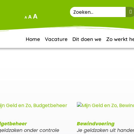
A
A
A
Home
Vacature
Dit doen we
Zo werkt h
getbeheer
Bewindvoering
geldzaken onder controle
Je geldzaken uit hand