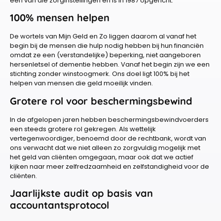
één van die zorginstellingen en is in 1987 opgericht.
100% mensen helpen
De wortels van Mijn Geld en Zo liggen daarom al vanaf het
begin bij de mensen die hulp nodig hebben bij hun financiën
omdat ze een (verstandelijke) beperking, niet aangeboren
hersenletsel of dementie hebben. Vanaf het begin zijn we een
stichting zonder winstoogmerk. Ons doel ligt 100% bij het
helpen van mensen die geld moeilijk vinden.
Grotere rol voor beschermingsbewind
In de afgelopen jaren hebben beschermingsbewindvoerders
een steeds grotere rol gekregen. Als wettelijk
vertegenwoordiger, benoemd door de rechtbank, wordt van
ons verwacht dat we niet alleen zo zorgvuldig mogelijk met
het geld van cliënten omgegaan, maar ook dat we actief
kijken naar meer zelfredzaamheid en zelfstandigheid voor de
cliënten.
Jaarlijkste audit op basis van
accountantsprotocol