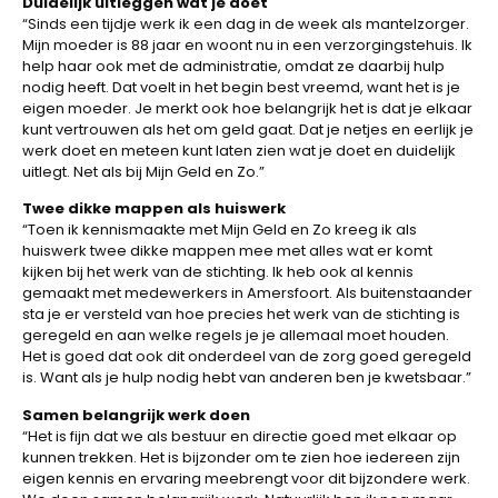
Duidelijk uitleggen wat je doet
“Sinds een tijdje werk ik een dag in de week als mantelzorger.
Mijn moeder is 88 jaar en woont nu in een verzorgingstehuis. Ik
help haar ook met de administratie, omdat ze daarbij hulp
nodig heeft. Dat voelt in het begin best vreemd, want het is je
eigen moeder. Je merkt ook hoe belangrijk het is dat je elkaar
kunt vertrouwen als het om geld gaat. Dat je netjes en eerlijk je
werk doet en meteen kunt laten zien wat je doet en duidelijk
uitlegt. Net als bij Mijn Geld en Zo.”
Twee dikke mappen als huiswerk
“Toen ik kennismaakte met Mijn Geld en Zo kreeg ik als
huiswerk twee dikke mappen mee met alles wat er komt
kijken bij het werk van de stichting. Ik heb ook al kennis
gemaakt met medewerkers in Amersfoort. Als buitenstaander
sta je er versteld van hoe precies het werk van de stichting is
geregeld en aan welke regels je je allemaal moet houden.
Het is goed dat ook dit onderdeel van de zorg goed geregeld
is. Want als je hulp nodig hebt van anderen ben je kwetsbaar.”
Samen belangrijk werk doen
“Het is fijn dat we als bestuur en directie goed met elkaar op
kunnen trekken. Het is bijzonder om te zien hoe iedereen zijn
eigen kennis en ervaring meebrengt voor dit bijzondere werk.