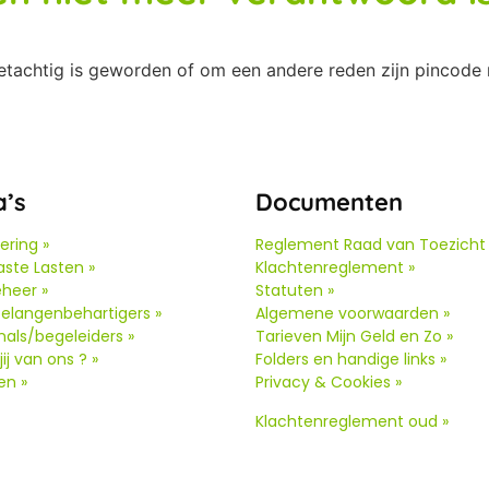
etachtig is geworden of om een andere reden zijn pincod
a’s
Documenten
ering »
Reglement Raad van Toezicht 
ste Lasten »
Klachtenreglement »
heer »
Statuten »
elangenbehartigers »
Algemene voorwaarden »
nals/begeleiders »
Tarieven Mijn Geld en Zo »
ij van ons ? »
Folders en handige links »
en »
Privacy & Cookies »
Klachtenreglement oud
»