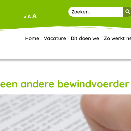
A
A
A
Home
Vacature
Dit doen we
Zo werkt h
r een andere bewindvoerder