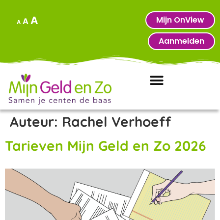
Mijn OnView
A
A
A
Aanmelden
Auteur:
Rachel Verhoeff
Tarieven Mijn Geld en Zo 2026