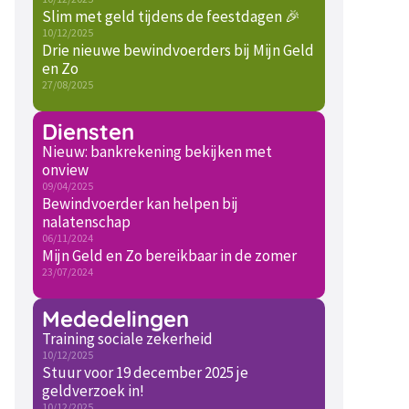
Slim met geld tijdens de feestdagen 🎉
10/12/2025
Drie nieuwe bewindvoerders bij Mijn Geld
en Zo
27/08/2025
Diensten
Nieuw: bankrekening bekijken met
onview
09/04/2025
Bewindvoerder kan helpen bij
nalatenschap
06/11/2024
Mijn Geld en Zo bereikbaar in de zomer
23/07/2024
Mededelingen
Training sociale zekerheid
10/12/2025
Stuur voor 19 december 2025 je
geldverzoek in!
10/12/2025