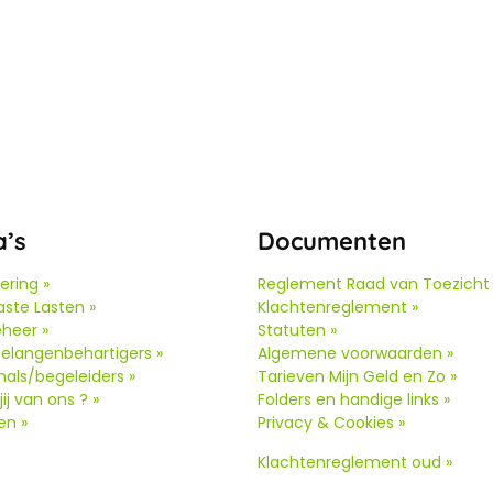
a’s
Documenten
ering »
Reglement Raad van Toezicht 
ste Lasten »
Klachtenreglement »
heer »
Statuten »
elangenbehartigers »
Algemene voorwaarden »
nals/begeleiders »
Tarieven Mijn Geld en Zo »
ij van ons ? »
Folders en handige links »
en »
Privacy & Cookies »
Klachtenreglement oud
»