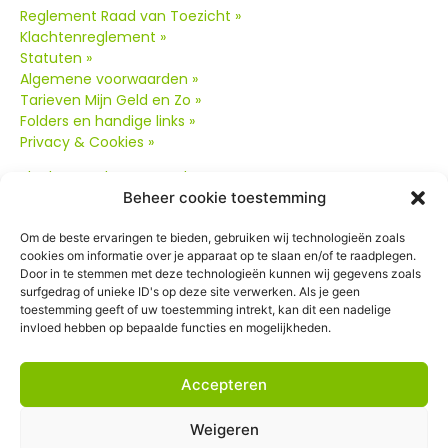
Reglement Raad van Toezicht »
Klachtenreglement »
Statuten »
Algemene voorwaarden »
Tarieven Mijn Geld en Zo »
Folders en handige links »
Privacy & Cookies »
Klachtenreglement oud
»
Beheer cookie toestemming
Om de beste ervaringen te bieden, gebruiken wij technologieën zoals
cookies om informatie over je apparaat op te slaan en/of te raadplegen.
Door in te stemmen met deze technologieën kunnen wij gegevens zoals
surfgedrag of unieke ID's op deze site verwerken. Als je geen
toestemming geeft of uw toestemming intrekt, kan dit een nadelige
Contact
invloed hebben op bepaalde functies en mogelijkheden.
Postbus 1265
3800 BG Amersfoort
Accepteren
085-3301022
(op werkdagen van 09:00 tot 12:00 uur)
Weigeren