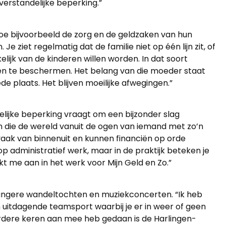
rstandelijke beperking.”
oe bijvoorbeeld de zorg en de geldzaken van hun
iet regelmatig dat de familie niet op één lijn zit, of
elijk van de kinderen willen worden. In dat soort
sen te beschermen. Het belang van die moeder staat
plaats. Het blijven moeilijke afwegingen.”
ijke beperking vraagt om een bijzonder slag
en die de wereld vanuit de ogen van iemand met zo’n
vaak van binnenuit en kunnen financiën op orde
p administratief werk, maar in de praktijk beteken je
kt me aan in het werk voor Mijn Geld en Zo.”
n langere wandeltochten en muziekconcerten. “Ik heb
en uitdagende teamsport waarbij je er in weer of geen
erdere keren aan mee heb gedaan is de Harlingen-