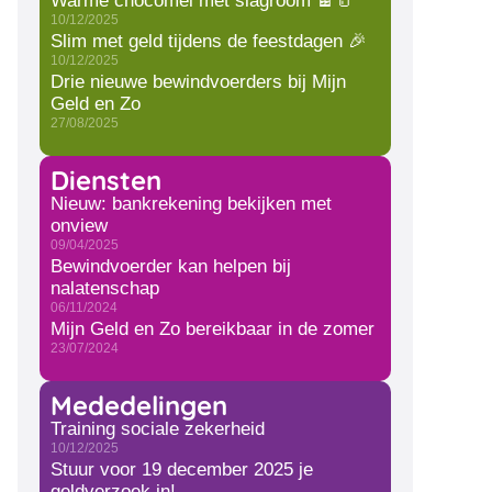
Warme chocomel met slagroom 🍫🥛
10/12/2025
Slim met geld tijdens de feestdagen 🎉
10/12/2025
Drie nieuwe bewindvoerders bij Mijn
Geld en Zo
27/08/2025
Diensten
Nieuw: bankrekening bekijken met
onview
09/04/2025
Bewindvoerder kan helpen bij
nalatenschap
06/11/2024
Mijn Geld en Zo bereikbaar in de zomer
23/07/2024
Mededelingen
Training sociale zekerheid
10/12/2025
Stuur voor 19 december 2025 je
geldverzoek in!