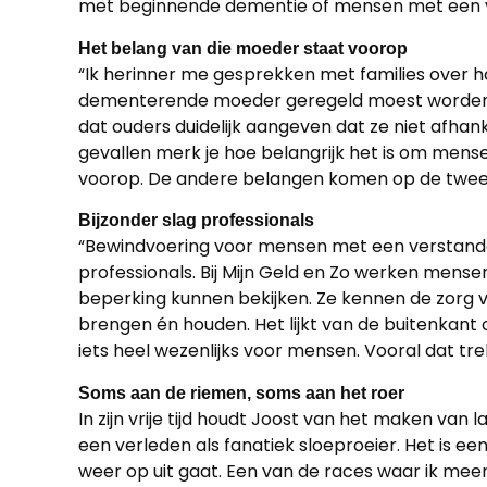
met beginnende dementie of mensen met een ve
Het belang van die moeder staat voorop
“Ik herinner me gesprekken met families over h
dementerende moeder geregeld moest worden. Je z
dat ouders duidelijk aangeven dat ze niet afhank
gevallen merk je hoe belangrijk het is om men
voorop. De andere belangen komen op de tweede 
Bijzonder slag professionals
“Bewindvoering voor mensen met een verstandel
professionals. Bij Mijn Geld en Zo werken mens
beperking kunnen bekijken. Ze kennen de zorg 
brengen én houden. Het lijkt van de buitenkant o
iets heel wezenlijks voor mensen. Vooral dat tre
Soms aan de riemen, soms aan het roer
In zijn vrije tijd houdt Joost van het maken va
een verleden als fanatiek sloeproeier. Het is e
weer op uit gaat. Een van de races waar ik me