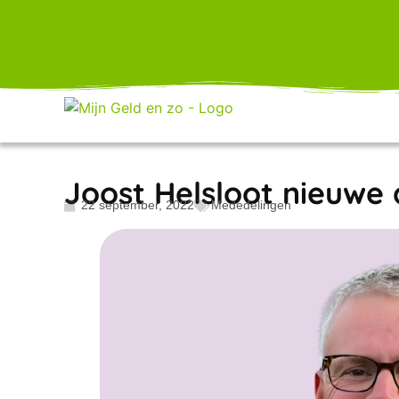
Joost Helsloot nieuwe 
22 september, 2022
Mededelingen