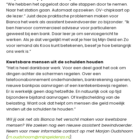
“We hebben het opgelost door alle stappen door te nemen.
Naar het station gaan. Automaat opzoeken. OV-chipkaart op
de lezer.” Juist deze praktische problemen maken voor
Bianca het werk als assistent bewindvoerder zo bijzonder. “Ik
ben hiervoor commercieel adviseur voor particulieren
geweest bij een bank. Daar leer je om servicegericht te
werken. Als je dat vergelijkt met wat je hier bij Mijn Geld en Zo
voor iemand als Koos kunt betekenen, besef je hoe belangrijk
ons werk is.”
Kwetsbare mensen uit de schulden houden
“Het is heel dankbaar werk. Voor een deel gaat het ook om
dingen achter de schermen regelen. Over een
telefoonabonnement onderhandelen, bankrekening openen,
nieuwe bankpas aanvragen of een kentekenbewijs regelen.
Er is werkelijk geen dag hetzelfde. En natuurlijk ook op tijd
bijzondere bijstand aanvragen. Of kwijtschelding van de
belasting. Want ook dat helpt om mensen die geld moeilijk
vinden uit de schulden te houden.”
Wil jij ook net als Bianca het verschil maken voor kwetsbare
mensen? We zoeken nog een nieuwe assistent bewindvoerder.
Neem voor meer informatie contact op met Marjan Oudshoorn
(
m.oudshoorn@mijngeldenzo.nl
).