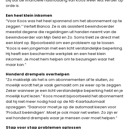
blij dat de financiële huishouding van Koos weer iets verder op
orde is.
Een heel klein inkomen
“Voor Koos was het heel spannend om het abonnement op te
zeggen.” Vertelt Bianca. Ze is als assistent bewindvoerder
meestal degene die regeldingen uit handen neemt van de
bewindvoerder van Mijn Geld en Zo. Soms trekt ze direct met
een klant op. Bijvoorbeeld om een probleem op te lossen.
“Koos is een jongeman met een licht verstandelijke beperking.
Hij heeft een beschermde werkplek en een heel klein
inkomen. Je moet hem helpen om te bezuinigen waar het
maar kan.”
Honderd drempels overhelpen
“Zo makkelijk als het is om abonnementen af te sluiten, zo
moeilijk wordt het je vaak gemaakt om ze weer op te zeggen.
Zeker wanneer je een licht verstandelijke beperking hebt en je
moeilijk kunt lezen.” Koos moest bijvoorbeeld het abonnement
dat hij niet meer nodig had op de NS-Kaartautomaat
opzeggen. “Daarvoor moet je op de automaat kiezen voor
’Product beëindigen’. Moet je ook maar net weten. Zo zijn er
wel honderd drempels waar je mensen over moet helpen.”
Stap voor stap problemen oplossen