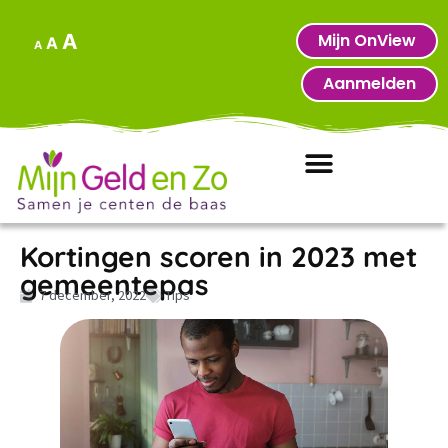
Mijn OnView
A
A
A
Aanmelden
Kortingen scoren in 2023 met
gemeentepas
7 december, 2022
Tips