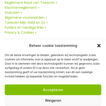
Reglement Raad van Toezicht »
Klachtenreglement »
Statuten »
Algemene voorwaarden »
Tarieven Mijn Geld en Zo »
Folders en handige links »
Privacy & Cookies »
Klachtenreglement oud
»
Beheer cookie toestemming
Om de beste ervaringen te bieden, gebruiken wij technologieën zoals
cookies om informatie over je apparaat op te slaan en/of te raadplegen.
Door in te stemmen met deze technologieën kunnen wij gegevens zoals
surfgedrag of unieke ID's op deze site verwerken. Als je geen
toestemming geeft of uw toestemming intrekt, kan dit een nadelige
Contact
invloed hebben op bepaalde functies en mogelijkheden.
Postbus 1265
3800 BG Amersfoort
Accepteren
085-3301022
(op werkdagen van 09:00 tot 12:00 uur)
Weigeren