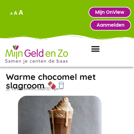
Mijn OnView
A
A
A
Aanmelden
Warme chocomel met
slagroom
10 december, 2025
Tips