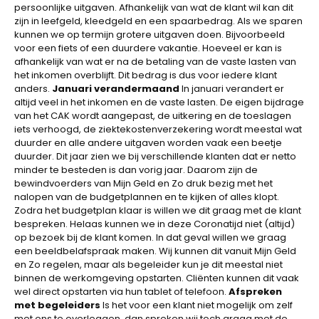
persoonlijke uitgaven. Afhankelijk van wat de klant wil kan dit
zijn in leefgeld, kleedgeld en een spaarbedrag. Als we sparen
kunnen we op termijn grotere uitgaven doen. Bijvoorbeeld
voor een fiets of een duurdere vakantie. Hoeveel er kan is
afhankelijk van wat er na de betaling van de vaste lasten van
het inkomen overblijft. Dit bedrag is dus voor iedere klant
anders.
Januari verandermaand
In januari verandert er
altijd veel in het inkomen en de vaste lasten. De eigen bijdrage
van het CAK wordt aangepast, de uitkering en de toeslagen
iets verhoogd, de ziektekostenverzekering wordt meestal wat
duurder en alle andere uitgaven worden vaak een beetje
duurder. Dit jaar zien we bij verschillende klanten dat er netto
minder te besteden is dan vorig jaar. Daarom zijn de
bewindvoerders van Mijn Geld en Zo druk bezig met het
nalopen van de budgetplannen en te kijken of alles klopt.
Zodra het budgetplan klaar is willen we dit graag met de klant
bespreken. Helaas kunnen we in deze Coronatijd niet (altijd)
op bezoek bij de klant komen. In dat geval willen we graag
een beeldbelafspraak maken. Wij kunnen dit vanuit Mijn Geld
en Zo regelen, maar als begeleider kun je dit meestal niet
binnen de werkomgeving opstarten. Cliënten kunnen dit vaak
wel direct opstarten via hun tablet of telefoon.
Afspreken
met begeleiders
Is het voor een klant niet mogelijk om zelf
met ons te overleggen, dan spreken wij toch graag met de