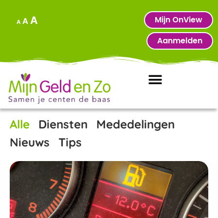
Mijn OnView
A
A
A
Aanmelden
Alle
Diensten
Mededelingen
Nieuws
Tips